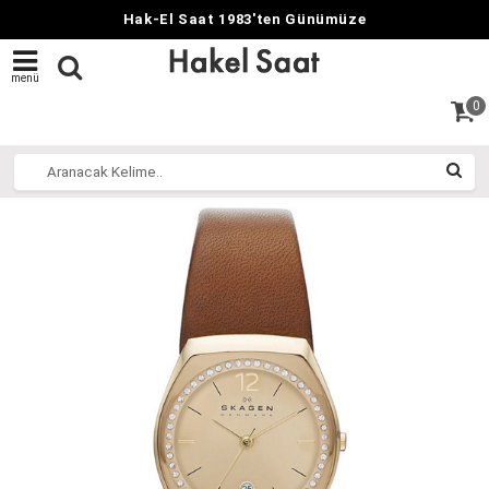
Hak-El Saat 1983'ten Günümüze
menü
0