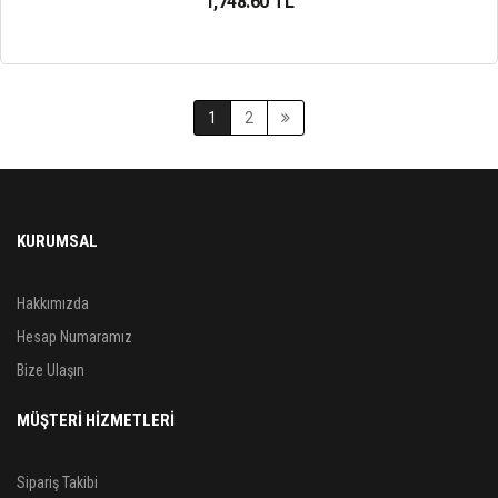
1,748.60 TL
1
2
KURUMSAL
Hakkımızda
Hesap Numaramız
Bize Ulaşın
MÜŞTERİ HİZMETLERİ
Sipariş Takibi