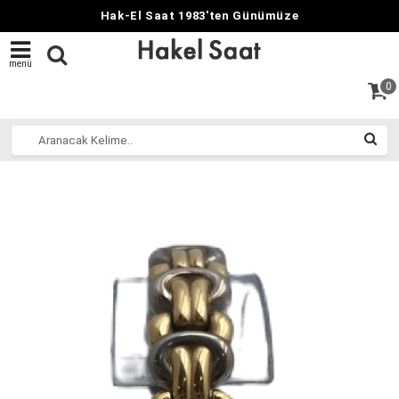
Hak-El Saat 1983'ten Günümüze
menü
0