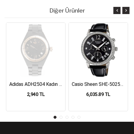
Diğer Ürünler
Adidas ADH2504 Kadın Kol Saati
Casio Sheen SHE-5025BL-1ADR Kadın Kol Saati
2,940 TL
6,035.89 TL