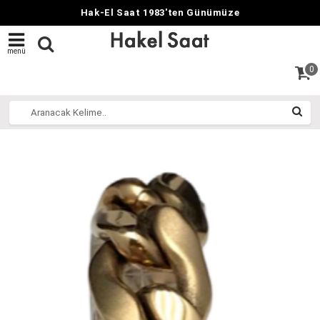
Hak-El Saat 1983'ten Günümüze
menü
0