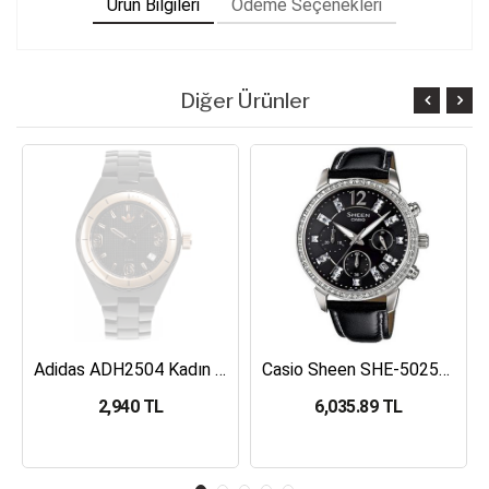
Ürün Bilgileri
Ödeme Seçenekleri
Diğer Ürünler
Adidas ADH2504 Kadın Kol Saati
Casio Sheen SHE-5025BL-1ADR Kadın Kol Saati
Pierre Cardin 68922001 Kadın Ko
6,035.89 TL
5,205.20 TL