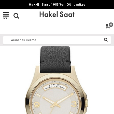
Hak-El Saat 1983'ten Günümüze
menü
0