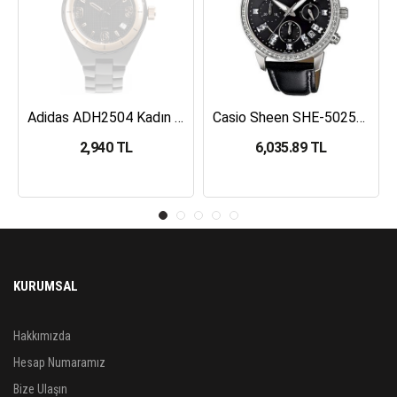
Adidas ADH2504 Kadın Kol Saati
Casio Sheen SHE-5025BL-1ADR Kadın Kol Saati
2,940 TL
6,035.89 TL
KURUMSAL
Hakkımızda
Hesap Numaramız
Bize Ulaşın