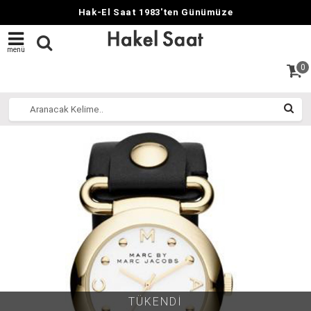
Hak-El Saat 1983'ten Günümüze
menü
0
TÜKENDİ