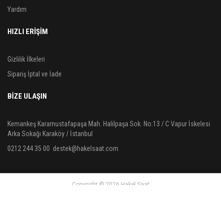
Yardım
HIZLI ERİŞİM
Gizlilik İlkeleri
Sipariş İptal ve İade
BIZE ULAŞIN
Kemankeş Karamustafapaşa Mah. Halilpaşa Sok. No:13 / C Vapur İskelesi
Arka Sokağı Karaköy / İstanbul
0212 244 35 00
destek@hakelsaat.com
Copyright © 2026 Hakel Saat