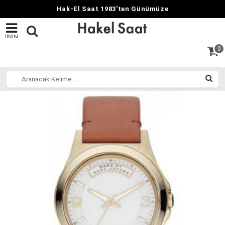
Hak-El Saat 1983'ten Günümüze
menü
0