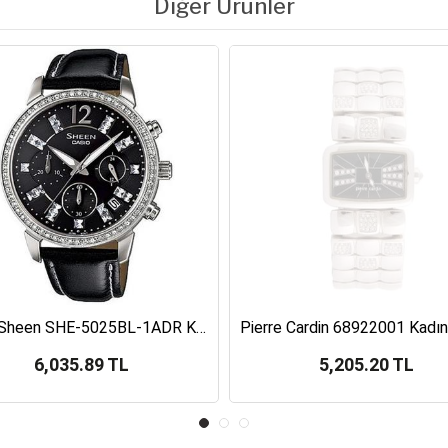
Diğer Ürünler
Casio Sheen SHE-5025BL-1ADR Kadın Kol Saati
6,035.89 TL
5,205.20 TL