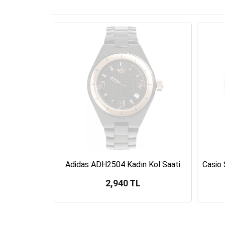
Esprit ES103342002 Kadın Kol Saati
Adidas ADH2504 Kadın Kol Saati
L
2,940 TL