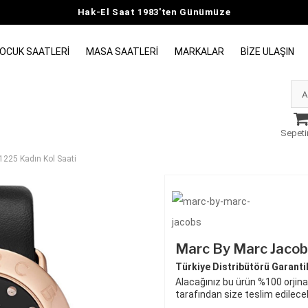
Hak-El Saat 1983'ten Günümüze
OCUK SAATLERI
MASA SAATLERI
MARKALAR
BIZE ULAŞIN
Sepeti
225 Kadın Kol Saati
Marc By Marc Jacob
Türkiye Distribütörü Garantili
Alacağınız bu ürün %100 orjinal
tarafından size teslim edilecek