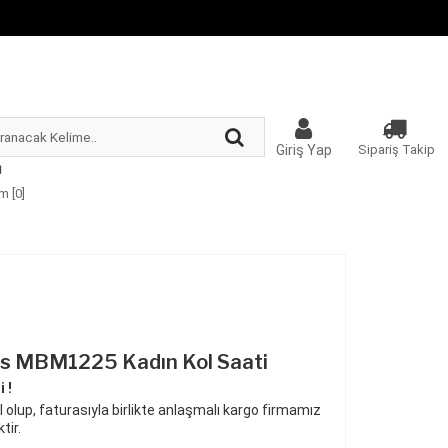
Giriş Yap
Sipariş Takip
m [
0
]
s MBM1225 Kadın Kol Saati
 !
 olup, faturasıyla birlikte anlaşmalı kargo firmamız
tir.