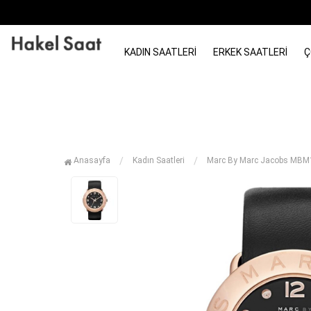
KADIN SAATLERI
ERKEK SAATLERI
Ç
Anasayfa
Kadın Saatleri
Marc By Marc Jacobs MBM1