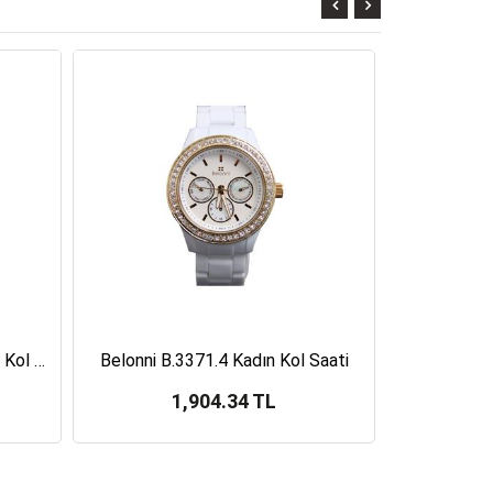
Pierre Cardin 68922001 Kadın Kol Saati
Belonni B.3371.4 Kadın Kol Saati
Timex T2
1,904.34 TL