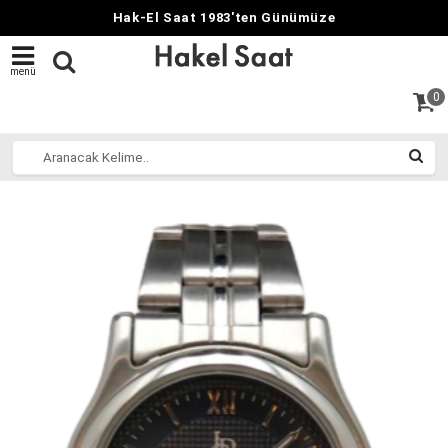
Hak-El Saat 1983'ten Günümüze
menü
0