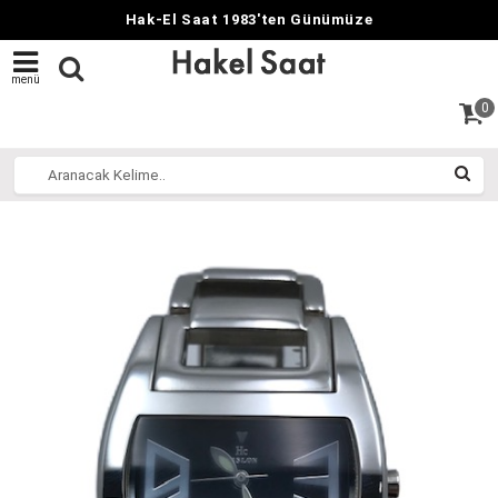
Hak-El Saat 1983'ten Günümüze
menü
0