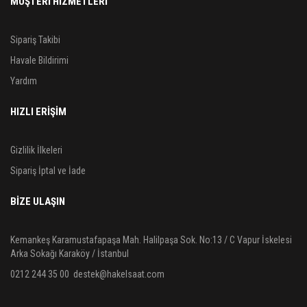
MÜŞTERİ HİZMETLERİ
Sipariş Takibi
Havale Bildirimi
Yardım
HIZLI ERİŞİM
Gizlilik İlkeleri
Sipariş İptal ve İade
BIZE ULAŞIN
Kemankeş Karamustafapaşa Mah. Halilpaşa Sok. No:13 / C Vapur İskelesi
Arka Sokağı Karaköy / İstanbul
0212 244 35 00
destek@hakelsaat.com