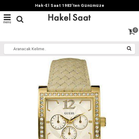
Hak-El Saat 1983'ten Günümüze
menü
0