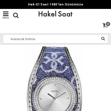
Hak-El Saat 1983'ten Günümüze
menü
0