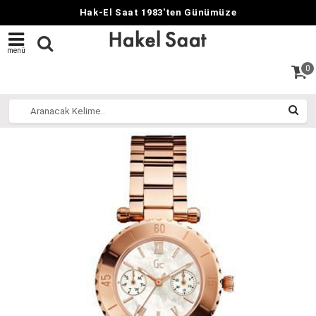
Hak-El Saat 1983'ten Günümüze
menü
0