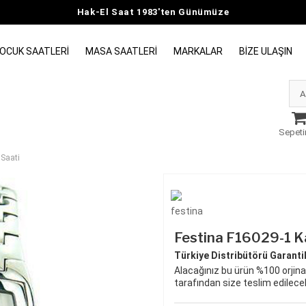
Hak-El Saat 1983'ten Günümüze
OCUK SAATLERI
MASA SAATLERI
MARKALAR
BIZE ULAŞIN
Sepeti
 Saati
Festina F16029-1 Ka
Türkiye Distribütörü Garantili
Alacağınız bu ürün %100 orjinal
tarafından size teslim edilecek