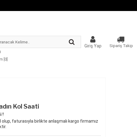
Giriş Yap
Sipariş Takip
m [
0
]
dın Kol Saati
 !
 olup, faturasıyla birlikte anlaşmalı kargo firmamız
tir.