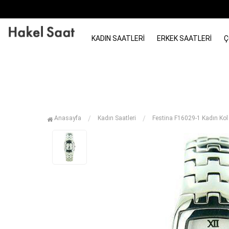
KADIN SAATLERI
ERKEK SAATLERI
Ç
Anasayfa
Kadın Saatleri
Festina F16029-1 Kadın Kol