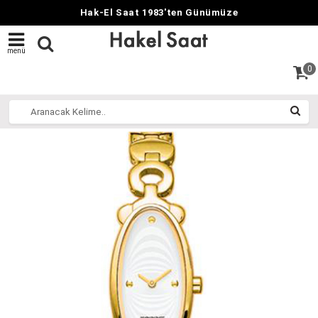
Hak-El Saat 1983'ten Günümüze
menü
0