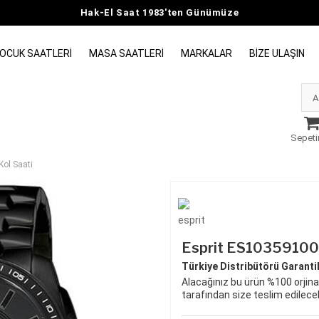
Hak-El Saat 1983'ten Günümüze
OCUK SAATLERI
MASA SAATLERI
MARKALAR
BIZE ULAŞIN
Sepeti
ol Saati
Esprit ES103591007
Türkiye Distribütörü Garantili
Alacağınız bu ürün %100 orjinal
tarafından size teslim edilecek