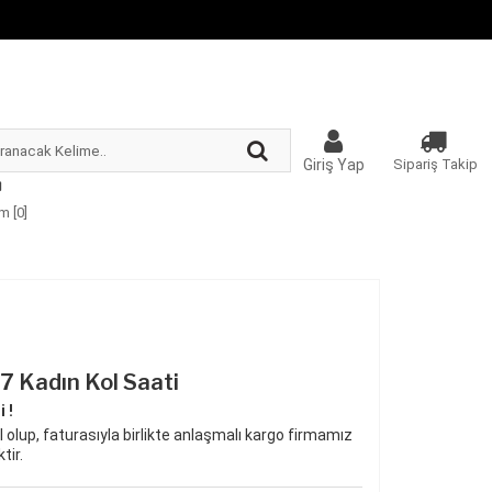
Giriş Yap
Sipariş Takip
m [
0
]
 Kadın Kol Saati
 !
 olup, faturasıyla birlikte anlaşmalı kargo firmamız
tir.