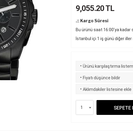
9,055.20
TL
.:: Kargo Süresi
Bu ürünü saat 16:00'ya kadar si
İstanbul içi 1 iş günü diğer iller
·
Ürünü karşılaştırma listem
·
Fiyatı düşünce bildir
·
Aklımdakiler listesine ekle
SEPETE 