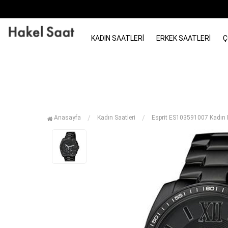
KADIN SAATLERI
ERKEK SAATLERI
Ç
Anasayfa
Kadın Saatleri
Esprit ES103591007 Kadın K