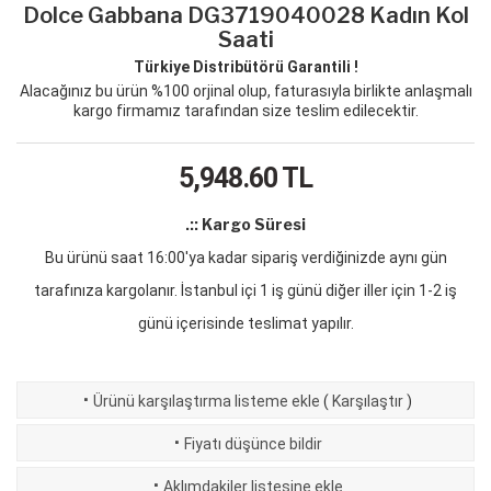
Dolce Gabbana DG3719040028 Kadın Kol
Saati
Türkiye Distribütörü Garantili !
Alacağınız bu ürün %100 orjinal olup, faturasıyla birlikte anlaşmalı
kargo firmamız tarafından size teslim edilecektir.
5,948.60
TL
.:: Kargo Süresi
Bu ürünü saat 16:00'ya kadar sipariş verdiğinizde aynı gün
tarafınıza kargolanır. İstanbul içi 1 iş günü diğer iller için 1-2 iş
günü içerisinde teslimat yapılır.
·
Ürünü karşılaştırma listeme ekle
(
Karşılaştır
)
·
Fiyatı düşünce bildir
·
Aklımdakiler listesine ekle