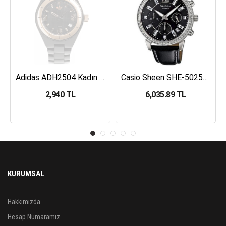
Adidas ADH2504 Kadın Kol Saati
Casio Sheen SHE-5025BL-1ADR Kadın Kol Saati
2,940 TL
6,035.89 TL
KURUMSAL
Hakkımızda
Hesap Numaramız