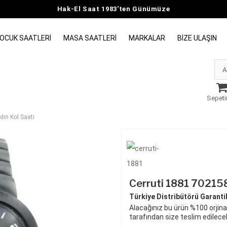
Hak-El Saat 1983'ten Günümüze
OCUK SAATLERI
MASA SAATLERI
MARKALAR
BIZE ULAŞIN
Sepeti
ın Kol Saati
Cerruti 1881 702158
Türkiye Distribütörü Garantili
Alacağınız bu ürün %100 orjinal
tarafından size teslim edilecek