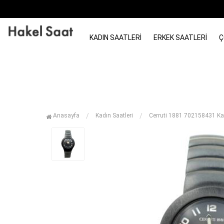
KADIN SAATLERI
ERKEK SAATLERI
Ç
Anasayfa
Kadın Saatleri
Cerruti 1881 702158431 Kad