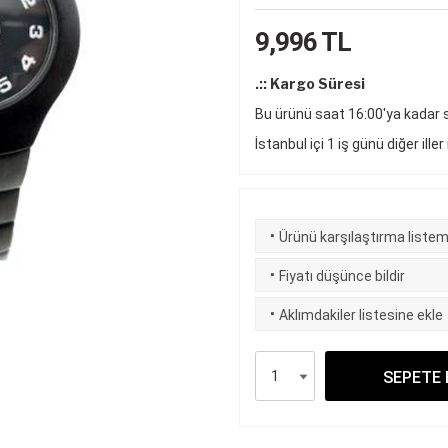
9,996
TL
.:: Kargo Süresi
Bu ürünü saat 16:00'ya kadar si
İstanbul içi 1 iş günü diğer iller
·
Ürünü karşılaştırma listem
·
Fiyatı düşünce bildir
·
Aklımdakiler listesine ekle
SEPETE 