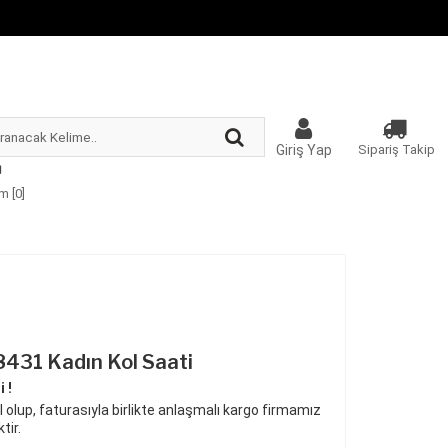
Giriş Yap
Sipariş Takip
m [
0
]
431 Kadın Kol Saati
 !
 olup, faturasıyla birlikte anlaşmalı kargo firmamız
tir.