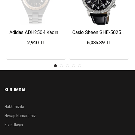
Adidas ADH2504 Kadın Kol Saati
Casio Sheen SHE-5025BL-1ADR Kadın Kol Saati
2,940 TL
6,035.89 TL
KURUMSAL
Hakkımızda
Hesap Numaramız
Bize Ulaşın