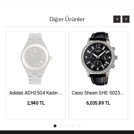
Diğer Ürünler
Adidas ADH2504 Kadın Kol Saati
Casio Sheen SHE-5025BL-1ADR Kadın Kol Saati
2,940 TL
6,035.89 TL