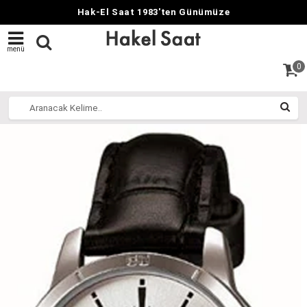
Hak-El Saat 1983'ten Günümüze
menü
0