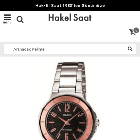
Hak-El Saat 1983'ten Günümüze
menü
0