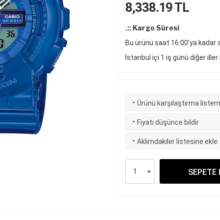
8,338.19
TL
.:: Kargo Süresi
Bu ürünü saat 16:00'ya kadar si
İstanbul içi 1 iş günü diğer iller
·
Ürünü karşılaştırma listem
·
Fiyatı düşünce bildir
·
Aklımdakiler listesine ekle
SEPETE 