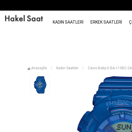
KADIN SAATLERI
ERKEK SAATLERI
Ç
Anasayfa
Kadın Saatleri
Casio Baby-G BA-110BC-2AD