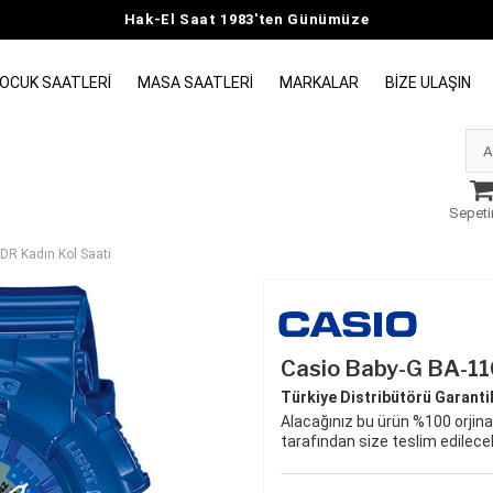
Hak-El Saat 1983'ten Günümüze
OCUK SAATLERI
MASA SAATLERI
MARKALAR
BIZE ULAŞIN
Sepeti
R Kadın Kol Saati
Casio Baby-G BA-11
Türkiye Distribütörü Garantili
Alacağınız bu ürün %100 orjinal
tarafından size teslim edilecek