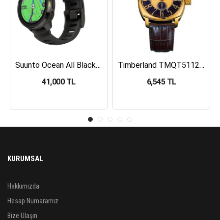
Suunto Ocean All Black Dalış Bilgisayarı SS050982000
Timberland TMQT5112401 Erkek Kol Saati
41,000 TL
6,545 TL
KURUMSAL
Hakkımızda
Hesap Numaramız
Bize Ulaşın