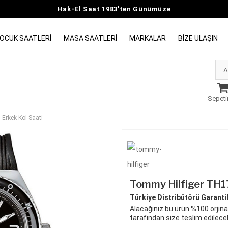
Hak-El Saat 1983'ten Günümüze
OCUK SAATLERI
MASA SAATLERI
MARKALAR
BIZE ULAŞIN
Sepeti
Erkek Kol Saati
Tommy Hilfiger TH1
Türkiye Distribütörü Garantili
Alacağınız bu ürün %100 orjinal
tarafından size teslim edilecek