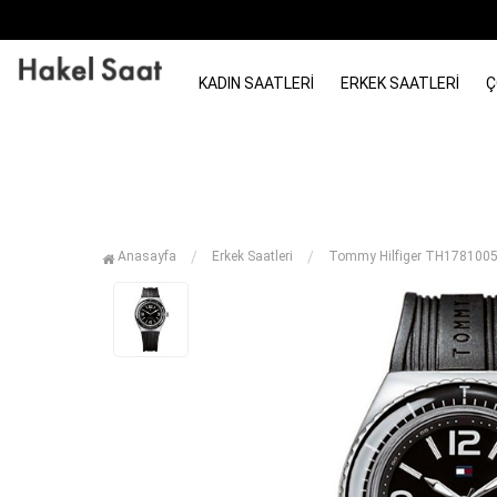
KADIN SAATLERI
ERKEK SAATLERI
Ç
Anasayfa
Erkek Saatleri
Tommy Hilfiger TH1781005 