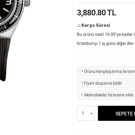
3,880.80
TL
.:: Kargo Süresi
Bu ürünü saat 16:00'ya kadar si
İstanbul içi 1 iş günü diğer iller
·
Ürünü karşılaştırma listem
·
Fiyatı düşünce bildir
·
Aklımdakiler listesine ekle
SEPETE 