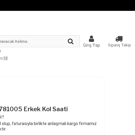
Giriş Yap
Sipariş Takip
m [
0
]
781005 Erkek Kol Saati
 !
 olup, faturasıyla birlikte anlaşmalı kargo firmamız
tir.