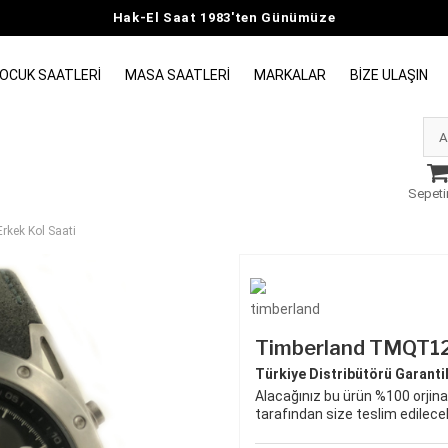
Hak-El Saat 1983'ten Günümüze
OCUK SAATLERI
MASA SAATLERI
MARKALAR
BIZE ULAŞIN
Sepeti
kek Kol Saati
Timberland TMQT12
Türkiye Distribütörü Garantili
Alacağınız bu ürün %100 orjinal
tarafından size teslim edilecek