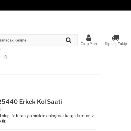
Giriş Yap
Sipariş Takip
m [
0
]
5440 Erkek Kol Saati
 !
 olup, faturasıyla birlikte anlaşmalı kargo firmamız
tir.