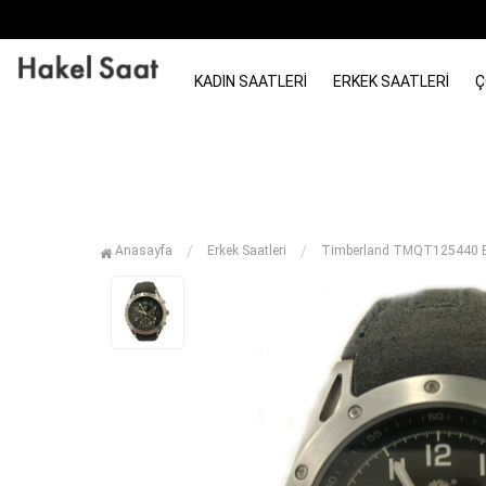
KADIN SAATLERI
ERKEK SAATLERI
Ç
Anasayfa
Erkek Saatleri
Timberland TMQT125440 Er