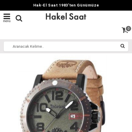
Hak-El Saat 1983'ten Günümüze
menü
0