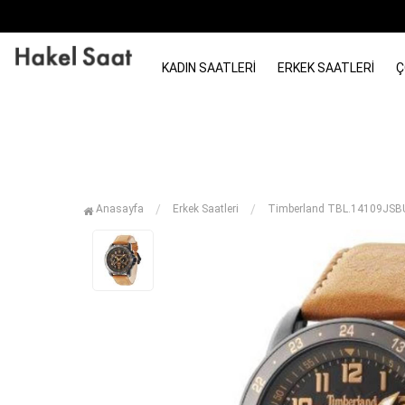
KADIN SAATLERI
ERKEK SAATLERI
Ç
Anasayfa
Erkek Saatleri
Timberland TBL.14109JSBU-