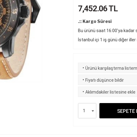
7,452.06
TL
.:: Kargo Süresi
Bu ürünü saat 16:00'ya kadar si
İstanbul içi 1 iş günü diğer iller
·
Ürünü karşılaştırma listem
·
Fiyatı düşünce bildir
·
Aklımdakiler listesine ekle
SEPETE 