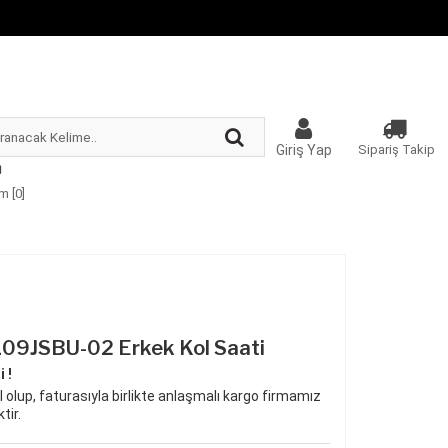
Giriş Yap
Sipariş Takip
m [
0
]
09JSBU-02 Erkek Kol Saati
 !
 olup, faturasıyla birlikte anlaşmalı kargo firmamız
tir.