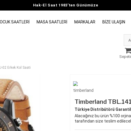
Hak-El Saat 1983'ten Günümüze
OCUK SAATLERI
MASA SAATLERI
MARKALAR
BIZE ULAŞIN
Sepeti
02 Erkek Kol Saati
Timberland TBL.141
Türkiye Distribütörü Garantili
Alacağınız bu ürün %100 orjinal
tarafından size teslim edilecek