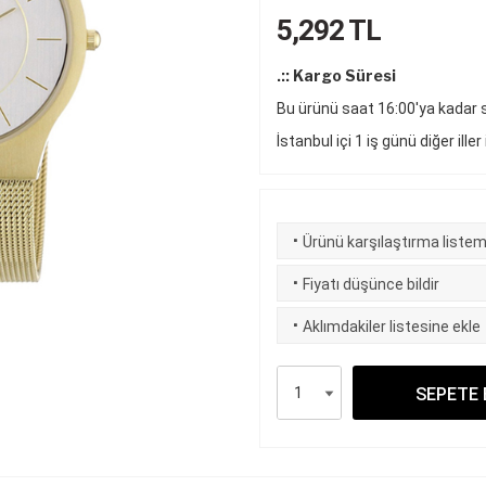
5,292
TL
.:: Kargo Süresi
Bu ürünü saat 16:00'ya kadar si
İstanbul içi 1 iş günü diğer iller
·
Ürünü karşılaştırma listem
·
Fiyatı düşünce bildir
·
Aklımdakiler listesine ekle
SEPETE 