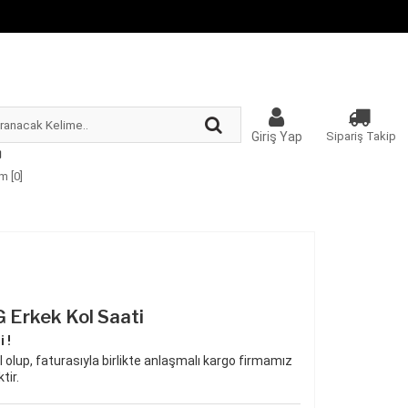
Giriş Yap
Sipariş Takip
m [
0
]
Erkek Kol Saati
 !
 olup, faturasıyla birlikte anlaşmalı kargo firmamız
tir.