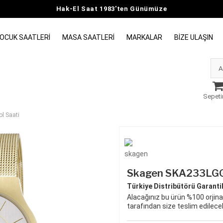
Hak-El Saat 1983'ten Günümüze
OCUK SAATLERI
MASA SAATLERI
MARKALAR
BIZE ULAŞIN
Sepeti
l Saati
Skagen SKA233LGG 
Türkiye Distribütörü Garantili
Alacağınız bu ürün %100 orjinal
tarafından size teslim edilecek