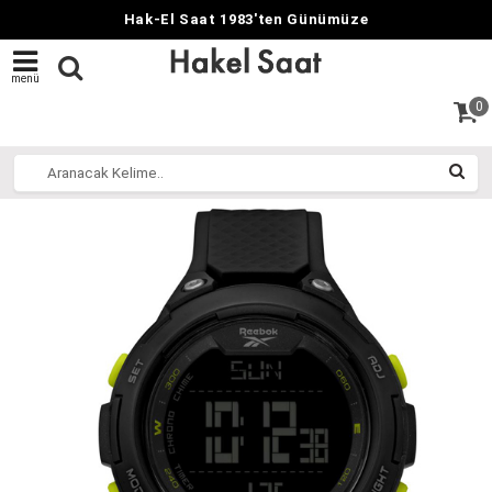
Hak-El Saat 1983'ten Günümüze
menü
0