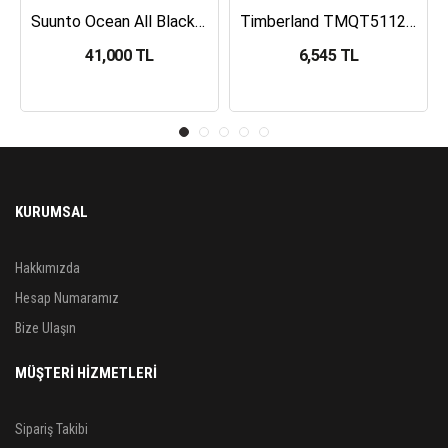
Suunto Ocean All Black Dalış Bilgisayarı SS050982000
Timberland TMQT5112401 Erkek Kol Saati
41,000 TL
6,545 TL
KURUMSAL
Hakkımızda
Hesap Numaramız
Bize Ulaşın
MÜŞTERİ HİZMETLERİ
Sipariş Takibi