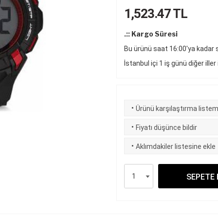
1,523.47
TL
.:: Kargo Süresi
Bu ürünü saat 16:00'ya kadar si
İstanbul içi 1 iş günü diğer iller
·
Ürünü karşılaştırma listem
·
Fiyatı düşünce bildir
·
Aklımdakiler listesine ekle
SEPETE 