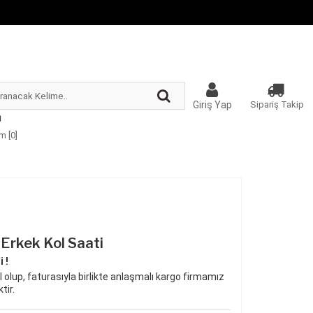
Giriş Yap
Sipariş Takip
m [
0
]
Erkek Kol Saati
 !
 olup, faturasıyla birlikte anlaşmalı kargo firmamız
tir.