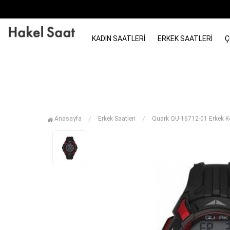
KADIN SAATLERI
ERKEK SAATLERI
Ç
Anasayfa
Erkek Saatleri
Quark QU-16712-01 Erkek Ko