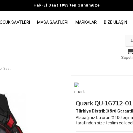
Hak-El Saat 1983'ten Günümüze
OCUK SAATLERI
MASA SAATLERI
MARKALAR
BIZE ULAŞIN
Sepeti
l Saati
Quark QU-16712-01 
Türkiye Distribütörü Garantili
Alacağınız bu ürün %100 orjinal
tarafından size teslim edilecek