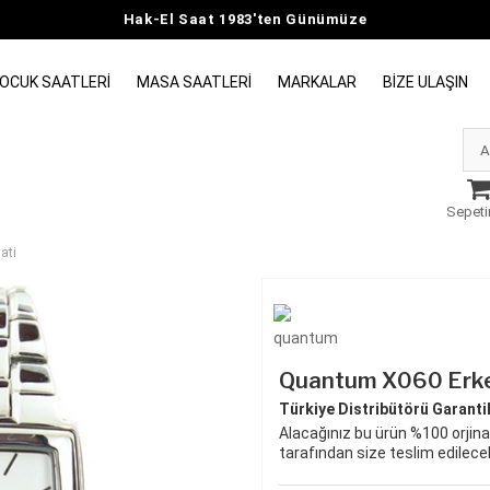
Hak-El Saat 1983'ten Günümüze
OCUK SAATLERI
MASA SAATLERI
MARKALAR
BIZE ULAŞIN
Sepeti
ati
Quantum X060 Erke
Türkiye Distribütörü Garantili
Alacağınız bu ürün %100 orjinal
tarafından size teslim edilecek