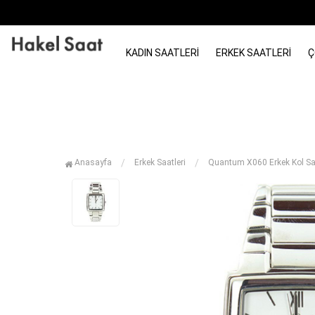
KADIN SAATLERI
ERKEK SAATLERI
Ç
Anasayfa
Erkek Saatleri
Quantum X060 Erkek Kol Sa