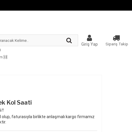
Giriş Yap
Sipariş Takip
m [
0
]
k Kol Saati
 !
 olup, faturasıyla birlikte anlaşmalı kargo firmamız
tir.