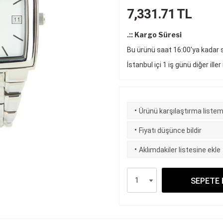
7,331.71
TL
.:: Kargo Süresi
Bu ürünü saat 16:00'ya kadar si
İstanbul içi 1 iş günü diğer iller
·
Ürünü karşılaştırma listem
·
Fiyatı düşünce bildir
·
Aklımdakiler listesine ekle
SEPETE 