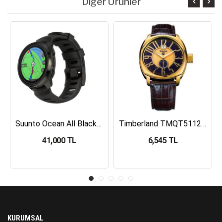
Diğer Ürünler
Suunto Ocean All Black Dalış Bilgisayarı SS050982000
Timberland TMQT5112401 Erkek Kol Saati
41,000 TL
6,545 TL
KURUMSAL