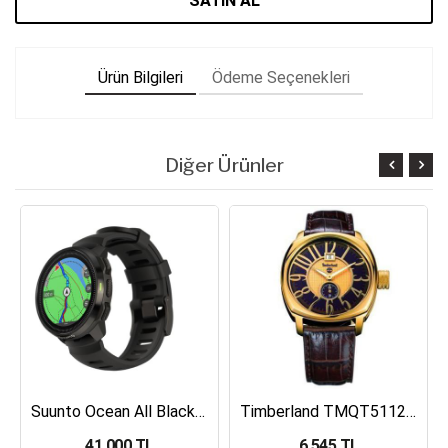
SATIN AL
Ürün Bilgileri
Ödeme Seçenekleri
Diğer Ürünler
Suunto Ocean All Black Dalış Bilgisayarı SS050982000
Timberland TMQT5112401 Erkek Kol Saati
41,000 TL
6,545 TL