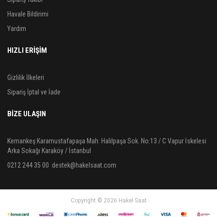
Havale Bildirimi
Yardım
HIZLI ERİŞİM
Gizlilik İlkeleri
Sipariş İptal ve İade
BIZE ULAŞIN
Kemankeş Karamustafapaşa Mah. Halilpaşa Sok. No:13 / C Vapur İskelesi
Arka Sokağı Karaköy / İstanbul
0212 244 35 00
destek@hakelsaat.com
Copyright © 2026 Hakel Saat