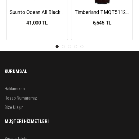
Suunto Ocean All Black Dalış Bilgisayarı SS050982000
Timberland TMQT5112401 Erkek Kol Saati
41,000 TL
6,545 TL
KURUMSAL
Hakkımızda
Hesap Numaramız
Bize Ulaşın
MÜŞTERİ HİZMETLERİ
Sipariş Takibi