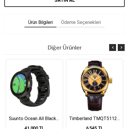
SATIN AL
Ürün Bilgileri
Ödeme Seçenekleri
Diğer Ürünler
Suunto Ocean All Black Dalış Bilgisayarı SS050982000
Timberland TMQT5112401 Erkek Kol Saati
41,000 TL
6,545 TL