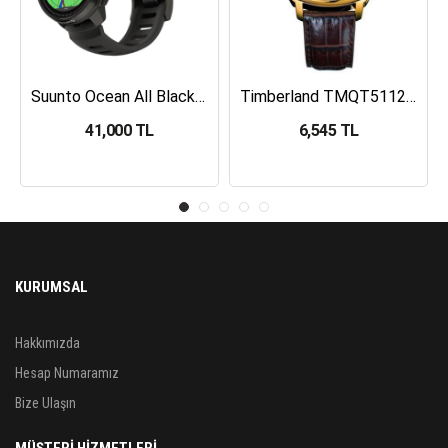
Suunto Ocean All Black Dalış Bilgisayarı SS050982000
Timberland TMQT5112401 Erkek Kol Saati
41,000 TL
6,545 TL
KURUMSAL
Hakkımızda
Hesap Numaramız
Bize Ulaşın
MÜŞTERİ HİZMETLERİ