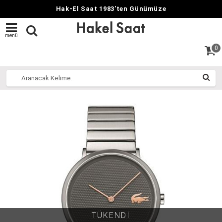
Hak-El Saat 1983'ten Günümüze
menü
0
TÜKENDİ