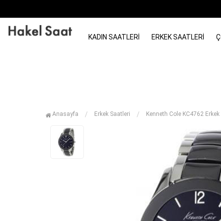
KADIN SAATLERI
ERKEK SAATLERI
Ç
Anasayfa
Erkek Saatleri
Kenneth Cole KC4762 Erkek 