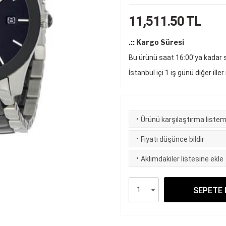
11,511.50
TL
.:: Kargo Süresi
Bu ürünü saat 16:00'ya kadar si
İstanbul içi 1 iş günü diğer iller
·
Ürünü karşılaştırma listem
·
Fiyatı düşünce bildir
·
Aklımdakiler listesine ekle
SEPETE 