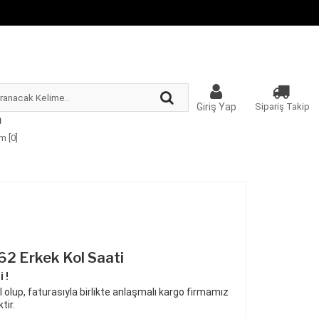
Giriş Yap
Sipariş Takip
m [
0
]
2 Erkek Kol Saati
 !
 olup, faturasıyla birlikte anlaşmalı kargo firmamız
tir.