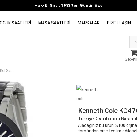
Hak-El Saat 1983'ten Günümüze
OCUK SAATLERI
MASA SAATLERI
MARKALAR
BIZE ULAŞIN
Sepeti
Kol Saati
Kenneth Cole KC476
Türkiye Distribütörü Garantili
Alacağınız bu ürün %100 orjinal
tarafından size teslim edilecek