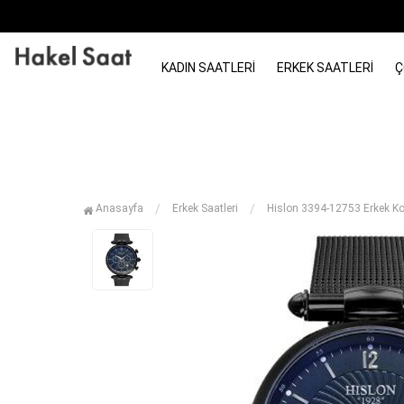
KADIN SAATLERI
ERKEK SAATLERI
Ç
Anasayfa
Erkek Saatleri
Hislon 3394-12753 Erkek Ko