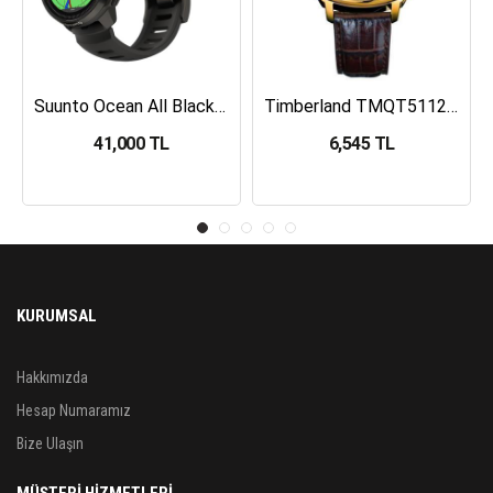
Suunto Ocean All Black Dalış Bilgisayarı SS050982000
Timberland TMQT5112401 Erkek Kol Saati
41,000 TL
6,545 TL
KURUMSAL
Hakkımızda
Hesap Numaramız
Bize Ulaşın
MÜŞTERİ HİZMETLERİ