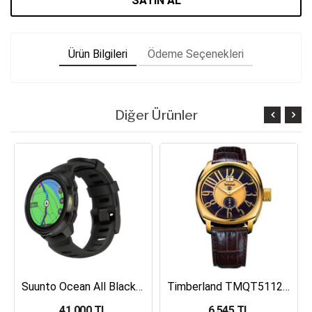
SATIN AL
Ürün Bilgileri
Ödeme Seçenekleri
Diğer Ürünler
Suunto Ocean All Black Dalış Bilgisayarı SS050982000
Timberland TMQT5112401 Erkek Kol Saati
41,000 TL
6,545 TL