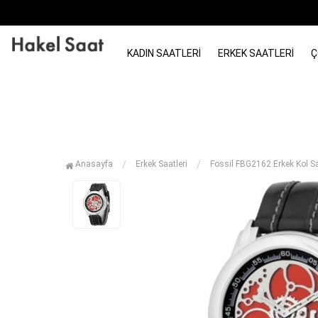
KADIN SAATLERI
ERKEK SAATLERI
Ç
Anasayfa
Erkek Saatleri
Fossil FBG2162 Erkek Kol S