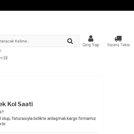
Giriş Yap
Sipariş Takip
m [
0
]
k Kol Saati
 !
 olup, faturasıyla birlikte anlaşmalı kargo firmamız
tir.