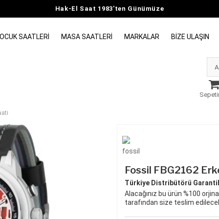
Hak-El Saat 1983'ten Günümüze
OCUK SAATLERI
MASA SAATLERI
MARKALAR
BIZE ULAŞIN
Sepeti
aati
Fossil FBG2162 Erke
Türkiye Distribütörü Garantili
Alacağınız bu ürün %100 orjinal
tarafından size teslim edilecek