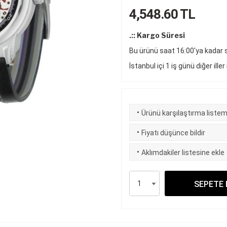
4,548.60
TL
.:: Kargo Süresi
Bu ürünü saat 16:00'ya kadar si
İstanbul içi 1 iş günü diğer iller
·
Ürünü karşılaştırma listem
·
Fiyatı düşünce bildir
·
Aklımdakiler listesine ekle
SEPETE 