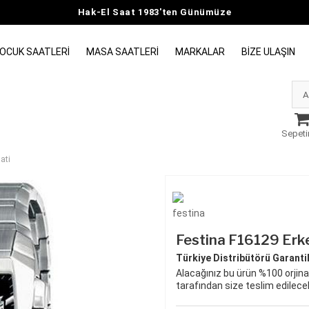
Hak-El Saat 1983'ten Günümüze
OCUK SAATLERI
MASA SAATLERI
MARKALAR
BIZE ULAŞIN
Sepeti
ati
Festina F16129 Erke
Türkiye Distribütörü Garantili
Alacağınız bu ürün %100 orjinal
tarafından size teslim edilecek