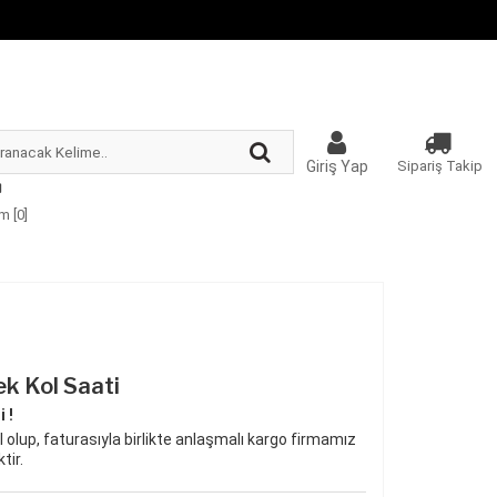
Giriş Yap
Sipariş Takip
m [
0
]
k Kol Saati
 !
 olup, faturasıyla birlikte anlaşmalı kargo firmamız
tir.