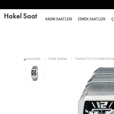
KADIN SAATLERI
ERKEK SAATLERI
Ç
Anasayfa
Erkek Saatleri
Festina F16129 Erkek Kol Sa