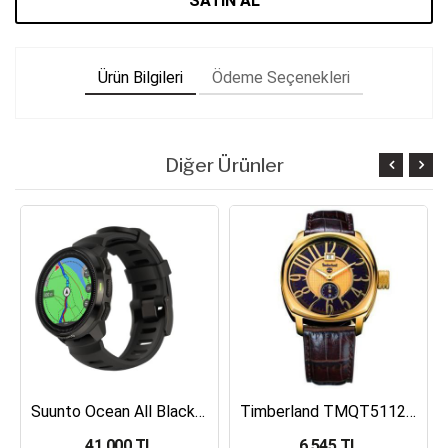
SATIN AL
Ürün Bilgileri
Ödeme Seçenekleri
Diğer Ürünler
Suunto Ocean All Black Dalış Bilgisayarı SS050982000
Timberland TMQT5112401 Erkek Kol Saati
41,000 TL
6,545 TL