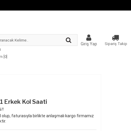
Giriş Yap
Sipariş Takip
m [
0
]
 Erkek Kol Saati
 !
 olup, faturasıyla birlikte anlaşmalı kargo firmamız
tir.