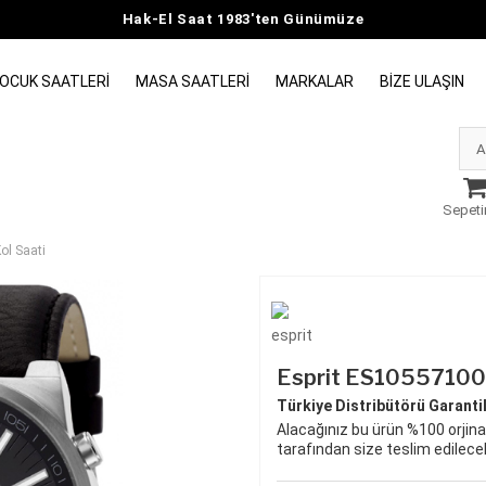
Hak-El Saat 1983'ten Günümüze
OCUK SAATLERI
MASA SAATLERI
MARKALAR
BIZE ULAŞIN
Sepeti
ol Saati
Esprit ES105571001
Türkiye Distribütörü Garantili
Alacağınız bu ürün %100 orjinal
tarafından size teslim edilecek