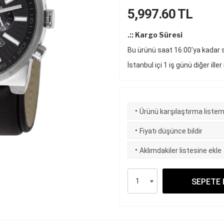
5,997.60
TL
.:: Kargo Süresi
Bu ürünü saat 16:00'ya kadar si
İstanbul içi 1 iş günü diğer iller
·
Ürünü karşılaştırma listem
·
Fiyatı düşünce bildir
·
Aklımdakiler listesine ekle
SEPETE 