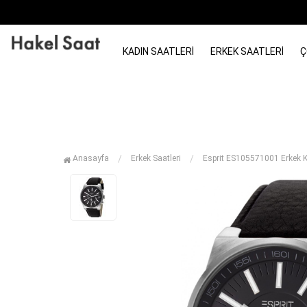
KADIN SAATLERI
ERKEK SAATLERI
Ç
Anasayfa
Erkek Saatleri
Esprit ES105571001 Erkek K