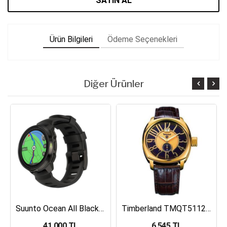
SATIN AL
Ürün Bilgileri
Ödeme Seçenekleri
Diğer Ürünler
Suunto Ocean All Black Dalış Bilgisayarı SS050982000
Timberland TMQT5112401 Erkek Kol Saati
41,000 TL
6,545 TL