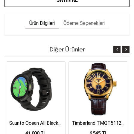
SATIN AL
Ürün Bilgileri
Ödeme Seçenekleri
Diğer Ürünler
Suunto Ocean All Black Dalış Bilgisayarı SS050982000
Timberland TMQT5112401 Erkek Kol Saati
41,000 TL
6,545 TL