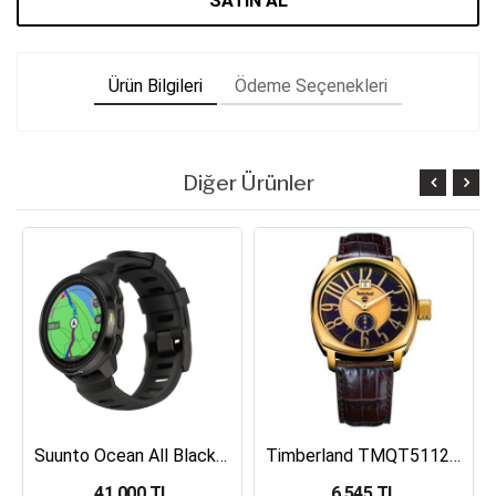
SATIN AL
Ürün Bilgileri
Ödeme Seçenekleri
Diğer Ürünler
Suunto Ocean All Black Dalış Bilgisayarı SS050982000
Timberland TMQT5112401 Erkek Kol Saati
41,000 TL
6,545 TL