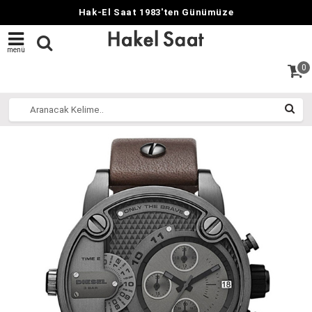
Hak-El Saat 1983'ten Günümüze
menü
0