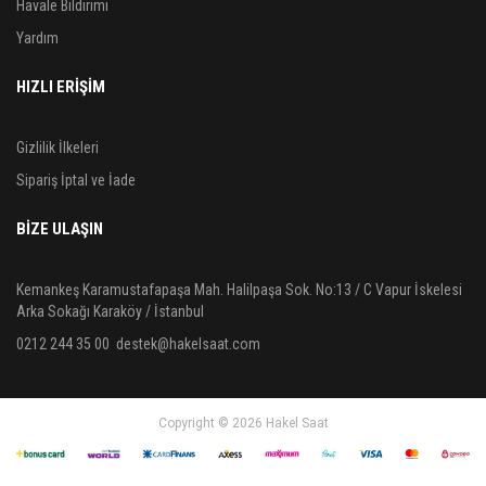
Havale Bildirimi
Yardım
HIZLI ERİŞİM
Gizlilik İlkeleri
Sipariş İptal ve İade
BIZE ULAŞIN
Kemankeş Karamustafapaşa Mah. Halilpaşa Sok. No:13 / C Vapur İskelesi
Arka Sokağı Karaköy / İstanbul
0212 244 35 00
destek@hakelsaat.com
Copyright © 2026 Hakel Saat