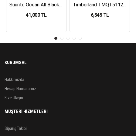
Suunto Ocean All Black Dalış Bilgisayarı SS050982000
Timberland TMQT5112401 Erkek Kol Saati
41,000 TL
6,545 TL
KURUMSAL
Hakkımızda
Hesap Numaramız
Bize Ulaşın
MÜŞTERİ HİZMETLERİ
Sipariş Takibi