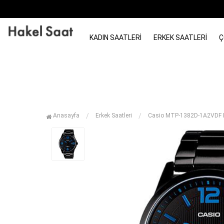
KADIN SAATLERI
ERKEK SAATLERI
Ç
Anasayfa
Erkek Saatleri
Casio MTP-1382D-1A2VDF Er