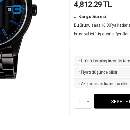
4,812.29
TL
.:: Kargo Süresi
Bu ürünü saat 16:00'ya kadar si
İstanbul içi 1 iş günü diğer iller
·
Ürünü karşılaştırma listem
·
Fiyatı düşünce bildir
·
Aklımdakiler listesine ekle
SEPETE 