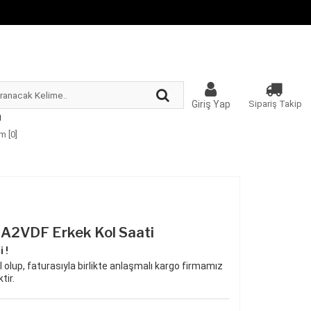
Giriş Yap
Sipariş Takip
m [
0
]
A2VDF Erkek Kol Saati
 !
 olup, faturasıyla birlikte anlaşmalı kargo firmamız
tir.