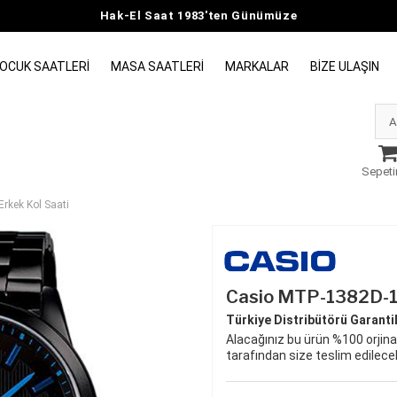
Hak-El Saat 1983'ten Günümüze
OCUK SAATLERI
MASA SAATLERI
MARKALAR
BIZE ULAŞIN
Sepeti
kek Kol Saati
Casio MTP-1382D-1
Türkiye Distribütörü Garantili
Alacağınız bu ürün %100 orjinal
tarafından size teslim edilecek