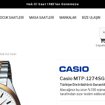
Hak-El Saat 1983'ten Günümüze
OCUK SAATLERI
MASA SAATLERI
MARKALAR
BIZE ULAŞIN
Sepeti
ek Kol Saati
Casio MTP-1274SG-
Türkiye Distribütörü Garantili
Alacağınız bu ürün %100 orjinal
tarafından size teslim edilecek