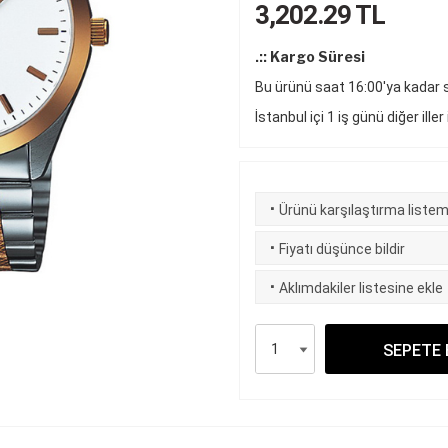
3,202.29
TL
.:: Kargo Süresi
Bu ürünü saat 16:00'ya kadar si
İstanbul içi 1 iş günü diğer iller
·
Ürünü karşılaştırma listem
·
Fiyatı düşünce bildir
·
Aklımdakiler listesine ekle
SEPETE 