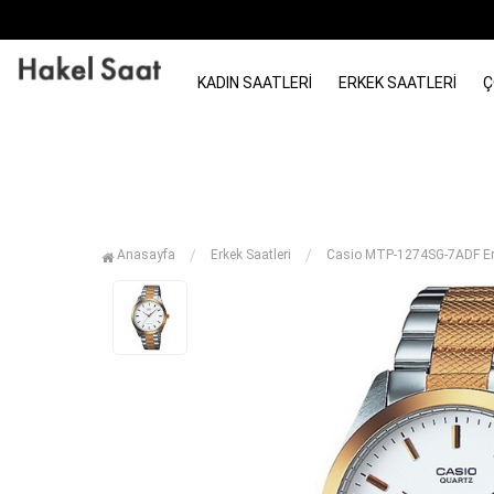
KADIN SAATLERI
ERKEK SAATLERI
Ç
Anasayfa
Erkek Saatleri
Casio MTP-1274SG-7ADF Erk