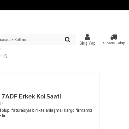
Giriş Yap
Sipariş Takip
m [
0
]
7ADF Erkek Kol Saati
 !
 olup, faturasıyla birlikte anlaşmalı kargo firmamız
tir.